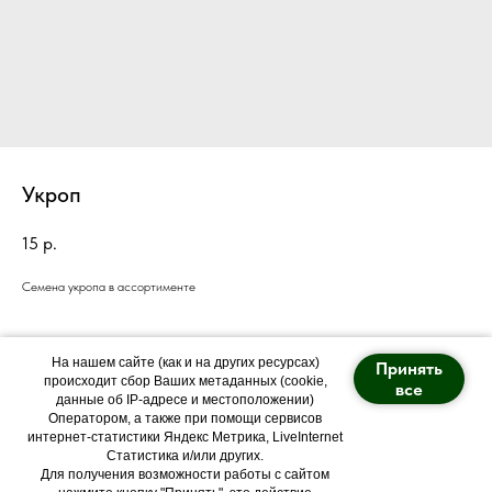
Укроп
15
р.
Семена укропа в ассортименте
На нашем сайте (как и на других ресурсах)
Принять
происходит сбор Ваших метаданных (cookie,
все
данные об IP-адресе и местоположении)
Оператором, а также при помощи сервисов
Политика конфиденциальности
интернет-статистики Яндекс Метрика, LiveInternet
Статистика и/или других.
Питомник "Арт Forest"
Для получения возможности работы с сайтом